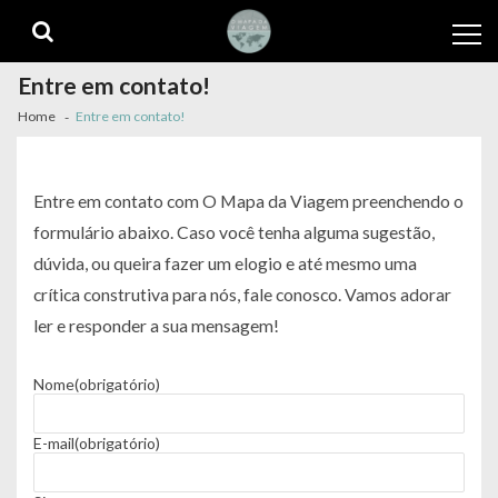
Skip
Skip
to
to
navigation
content
Entre em contato!
Home
Entre em contato!
Entre em contato com O Mapa da Viagem preenchendo o
formulário abaixo. Caso você tenha alguma sugestão,
dúvida, ou queira fazer um elogio e até mesmo uma
crítica construtiva para nós, fale conosco. Vamos adorar
ler e responder a sua mensagem!
Nome
(obrigatório)
E-mail
(obrigatório)