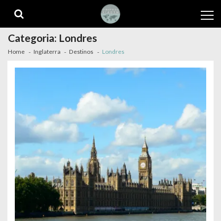
Skip
Skip
to
to
navigation
content
Categoria:
Londres
Home
Inglaterra
Destinos
Londres