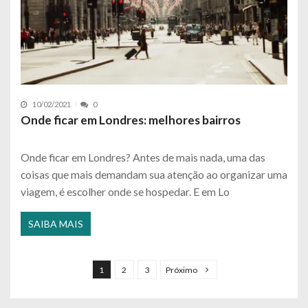
10/02/2021
0
Onde ficar em Londres: melhores bairros
Onde ficar em Londres? Antes de mais nada, uma das
coisas que mais demandam sua atenção ao organizar uma
viagem, é escolher onde se hospedar. E em Lo
SAIBA MAIS
P
a
1
2
3
Próximo
g
i