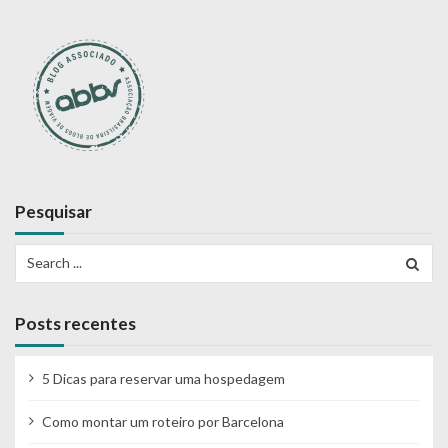
n
a
ç
ã
o
d
e
Pesquisar
p
Search
o
for:
s
t
Posts recentes
s
5 Dicas para reservar uma hospedagem
Como montar um roteiro por Barcelona