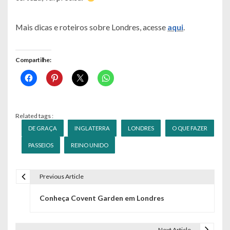
Mais dicas e roteiros sobre Londres, acesse
aqui
.
Compartilhe:
Related tags :
DE GRAÇA
INGLATERRA
LONDRES
O QUE FAZER
PASSEIOS
REINO UNIDO
Previous Article
N
Conheça Covent Garden em Londres
a
v
Next Article