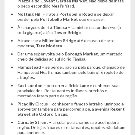
Piazza
e do
Covent
Garden
Market
. Não deixe de ir até
o beco escondido
Neal’s
Yard
.
Notting
Hill
– ir até a
Portobello
Road
e se deixar
perder pelo
Portobello
Market
que é incrível.
Às margens do
rio
Tâmisa
– caminhar da London Eye (a
roda gigante) até a
Tower
Bridge
.
Atravessar a
Millenium
Bridge
até o museu de arte
moderna,
Tate
Modern
.
Dar uma super volta pelo
Borough Market
, um mercado
cheio de delícias ao sul do rio Tâmisa.
Hampstead
– se perder, não só pelo parque, chamado de
Hampstead Heath, mas também pelo bairro! É repleto de
atrações.
East
London
– percorrer a
Brick
Lane
e conhecer suas
proximidades. Restaurantes indianos, brechós e
mercados fazem parte da região.
Picadilly
Circus
– conhecer o famoso letreiro luminoso e
aproveitar também para percorrer, a pé, a avenida
Regent
Street
até
Oxford
Circus
.
Carnaby
Street
– circular pela charmosa e acolhedora
região. De lojas à bares e restaurantes, opções não faltam
para conhecer.