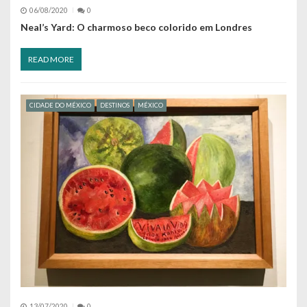
06/08/2020
0
Neal’s Yard: O charmoso beco colorido em Londres
READ MORE
CIDADE DO MÉXICO
DESTINOS
MÉXICO
13/07/2020
0