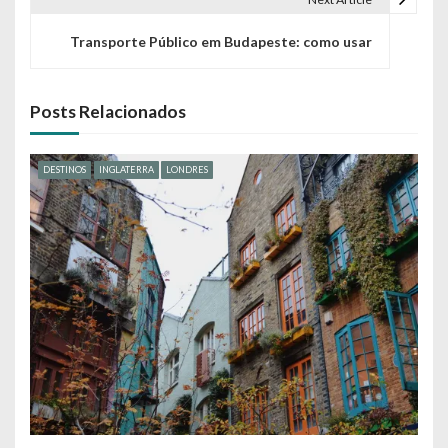
e
Transporte Público em Budapeste: como usar
g
a
Posts Relacionados
ç
ã
DESTINOS
INGLATERRA
LONDRES
o
d
e
P
o
s
t