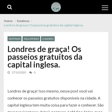
Skip
Skip
to
to
navigation
content
Home
Destinos
Londres de graça! Os passeios gratuitos da capital inglesa.
DESTINOS
INGLATERRA
LONDRES
Londres de graça! Os
passeios gratuitos da
capital inglesa.
27/10/2020
0
Londres de graça! Isso mesmo, nesse post você vai
conhecer os passeios gratuitos disponíveis na cidade. A
capital inglesa tem muita coisa para fazer e conhecer. São
museus
(centenas deles),
parques
,
palácios
,
lojas
,
ruas